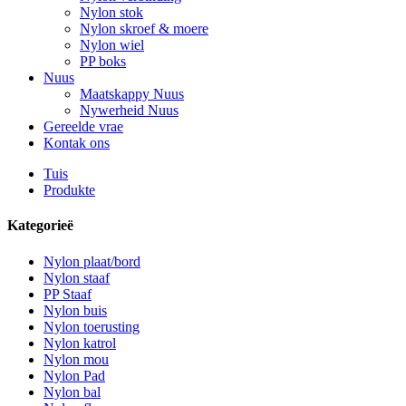
Nylon stok
Nylon skroef & moere
Nylon wiel
PP boks
Nuus
Maatskappy Nuus
Nywerheid Nuus
Gereelde vrae
Kontak ons
Tuis
Produkte
Kategorieë
Nylon plaat/bord
Nylon staaf
PP Staaf
Nylon buis
Nylon toerusting
Nylon katrol
Nylon mou
Nylon Pad
Nylon bal