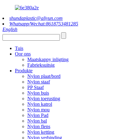
shundaplastic@aliyun.com
Whatsapp/Wechat:8618753481285
English
Tuis
Oor ons
Maatskappy inligting
Fabrieksuitsig
Produkte
Nylon plaat/bord
Nylon staaf
PP Staaf
Nylon buis
Nylon toerusting
Nylon katrol
Nylon mou
Nylon Pad
Nylon bal
Nylon flens
Nylon ketting
Nylon verbinding