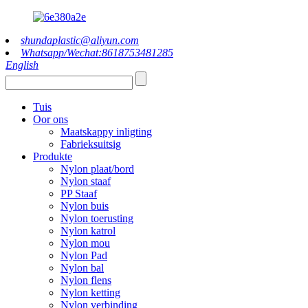
shundaplastic@aliyun.com
Whatsapp/Wechat:8618753481285
English
Tuis
Oor ons
Maatskappy inligting
Fabrieksuitsig
Produkte
Nylon plaat/bord
Nylon staaf
PP Staaf
Nylon buis
Nylon toerusting
Nylon katrol
Nylon mou
Nylon Pad
Nylon bal
Nylon flens
Nylon ketting
Nylon verbinding