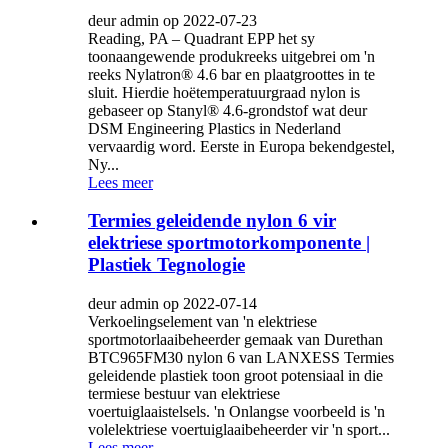
deur admin op 2022-07-23
Reading, PA – Quadrant EPP het sy
toonaangewende produkreeks uitgebrei om 'n
reeks Nylatron® 4.6 bar en plaatgroottes in te
sluit. Hierdie hoëtemperatuurgraad nylon is
gebaseer op Stanyl® 4.6-grondstof wat deur
DSM Engineering Plastics in Nederland
vervaardig word. Eerste in Europa bekendgestel,
Ny...
Lees meer
Termies geleidende nylon 6 vir
elektriese sportmotorkomponente |
Plastiek Tegnologie
deur admin op 2022-07-14
Verkoelingselement van 'n elektriese
sportmotorlaaibeheerder gemaak van Durethan
BTC965FM30 nylon 6 van LANXESS Termies
geleidende plastiek toon groot potensiaal in die
termiese bestuur van elektriese
voertuiglaaistelsels. 'n Onlangse voorbeeld is 'n
volelektriese voertuiglaaibeheerder vir 'n sport...
Lees meer