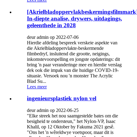
[Akrielbladoppervlakbeskermingsfilmmark
In-diepte analise, drywers, uitdagings,
geleenthede in 2028
deur admin op 2022-07-06
Hierdie afdeling bespreek verskeie aspekte van
die Akrielbladoppervlakte-beskermende
filmbedryf, insluitend die grootte, neigings,
inkomstevoorspelling en jongste opdaterings: dit
bring 'n paar veranderinge mee en hierdie verslag
dek ook die impak van die huidige COVID-19-
situasie. Versoek nou 'n monster The Acrylic
Blad Su...
Lees meer
ingenieursplastiek nylon vel
deur admin op 2022-06-25
"Elke streek het nou saamgestelde bates om die
besigheid te ondersteun," het Nylon-VP, Isaac
Khalil, op 12 Oktober by Fakuma 2021 gesê.
"Ons het 'n wêreldwye voetspoor, maar dit is