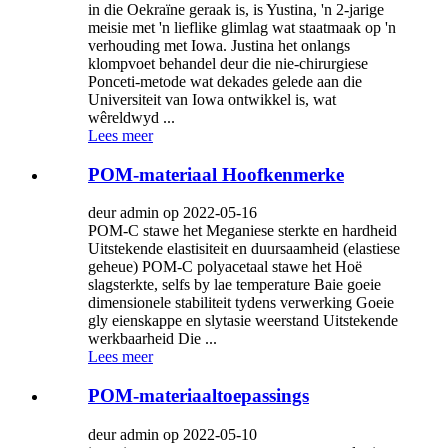
in die Oekraïne geraak is, is Yustina, 'n 2-jarige
meisie met 'n lieflike glimlag wat staatmaak op 'n
verhouding met Iowa. Justina het onlangs
klompvoet behandel deur die nie-chirurgiese
Ponceti-metode wat dekades gelede aan die
Universiteit van Iowa ontwikkel is, wat
wêreldwyd ...
Lees meer
POM-materiaal Hoofkenmerke
deur admin op 2022-05-16
POM-C stawe het Meganiese sterkte en hardheid
Uitstekende elastisiteit en duursaamheid (elastiese
geheue) POM-C polyacetaal stawe het Hoë
slagsterkte, selfs by lae temperature Baie goeie
dimensionele stabiliteit tydens verwerking Goeie
gly eienskappe en slytasie weerstand Uitstekende
werkbaarheid Die ...
Lees meer
POM-materiaaltoepassings
deur admin op 2022-05-10