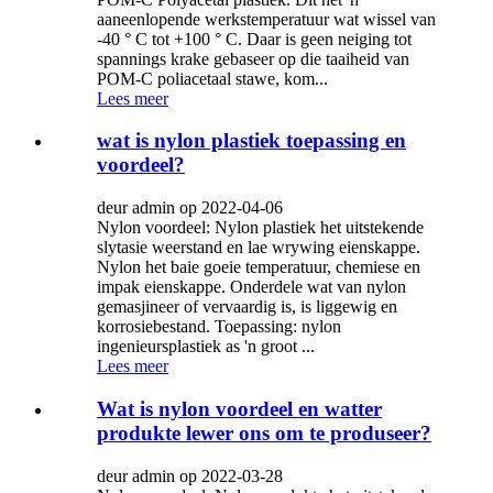
aaneenlopende werkstemperatuur wat wissel van
-40 ° C tot +100 ° C. Daar is geen neiging tot
spannings krake gebaseer op die taaiheid van
POM-C poliacetaal stawe, kom...
Lees meer
wat is nylon plastiek toepassing en
voordeel?
deur admin op 2022-04-06
Nylon voordeel: Nylon plastiek het uitstekende
slytasie weerstand en lae wrywing eienskappe.
Nylon het baie goeie temperatuur, chemiese en
impak eienskappe. Onderdele wat van nylon
gemasjineer of vervaardig is, is liggewig en
korrosiebestand. Toepassing: nylon
ingenieursplastiek as 'n groot ...
Lees meer
Wat is nylon voordeel en watter
produkte lewer ons om te produseer?
deur admin op 2022-03-28