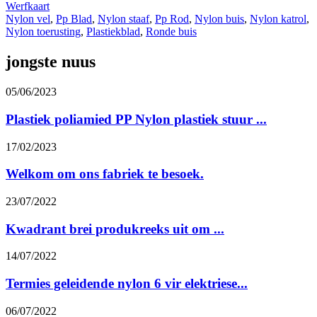
Werfkaart
Nylon vel
,
Pp Blad
,
Nylon staaf
,
Pp Rod
,
Nylon buis
,
Nylon katrol
,
Nylon toerusting
,
Plastiekblad
,
Ronde buis
jongste nuus
05/06/2023
Plastiek poliamied PP Nylon plastiek stuur ...
17/02/2023
Welkom om ons fabriek te besoek.
23/07/2022
Kwadrant brei produkreeks uit om ...
14/07/2022
Termies geleidende nylon 6 vir elektriese...
06/07/2022