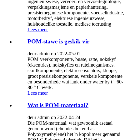
ingenieurswese, vervoer- en vervoertegnologie,
verpakkingsmasjiene en papierhantering,
presisiemeganiese komponente, voedselindustrie,
motorbedryf, elektriese ingenieurswese,
huishoudelike toestelle, mediese toerusting
Lees meer
POM-stawe is geskik vir
deur admin op 2022-05-01
POM-veerkomponente, busse, ratte, nokskyf
(eksentries), nokskyfies en ratelmeganismes,
skuifkomponente, elektriese isolators, kleppe,
groot presisiekomponente, verskeie komponente
en besonderhede wat lank onder water by t ° 60-
80 ° C werk.
Lees meer
Wat is POM-materiaal?
deur admin op 2022-04-24
Die POM-materiaal, wat gewoonlik asetaal
genoem word (chemies bekend as
Polyoxymethylene) het 'n kopolimeer genaamd
POM-C Polyacetal plastiek. Dit het 'n