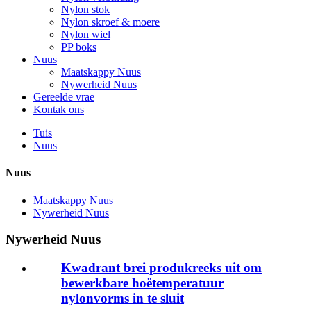
Nylon stok
Nylon skroef & moere
Nylon wiel
PP boks
Nuus
Maatskappy Nuus
Nywerheid Nuus
Gereelde vrae
Kontak ons
Tuis
Nuus
Nuus
Maatskappy Nuus
Nywerheid Nuus
Nywerheid Nuus
Kwadrant brei produkreeks uit om
bewerkbare hoëtemperatuur
nylonvorms in te sluit