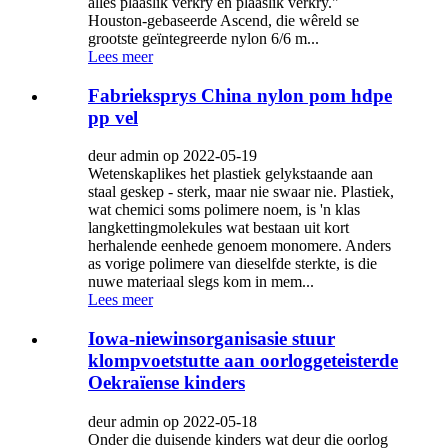
alles plaaslik verkry en plaaslik verkry."
Houston-gebaseerde Ascend, die wêreld se
grootste geïntegreerde nylon 6/6 m...
Lees meer
Fabrieksprys China nylon pom hdpe
pp vel
deur admin op 2022-05-19
Wetenskaplikes het plastiek gelykstaande aan
staal geskep - sterk, maar nie swaar nie. Plastiek,
wat chemici soms polimere noem, is 'n klas
langkettingmolekules wat bestaan ​​uit kort
herhalende eenhede genoem monomere. Anders
as vorige polimere van dieselfde sterkte, is die
nuwe materiaal slegs kom in mem...
Lees meer
Iowa-niewinsorganisasie stuur
klompvoetstutte aan oorloggeteisterde
Oekraïense kinders
deur admin op 2022-05-18
Onder die duisende kinders wat deur die oorlog