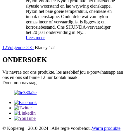
Nylon voordeel: Nylon produkte het uitstekende
slytasie weerstand en lae wrywing eienskappe.
Nylon het baie goeie temperatuur, chemiese en
impak eienskappe. Onderdele wat van nylon
gemasjineer of vervaardig is, is liggewig en
korrosiebestand. Ons SHUNDA-vervaardiger
het 20 jaar ondervinding in Ny...
Lees meer
1
2
Volgende >
>>
Bladsy 1/2
ONDERSOEK
Vir navrae oor ons produkte, los asseblief jou e-pos/whatsapp aan
ons en ons sal binne 12 uur kontak maak.
Doen nou navraag
© Kopiereg - 2010-2024 : Alle regte voorbehou.
Warm produkte
-