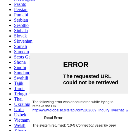
Pashto
Persian
Punjabi
Serbian
Sesotho
Sinhala
Slovak
Slovenian
Somali
Samoan
Scots Gaelic
Shona
Sindhi
Sundanese
Swahili
Tajik
Tamil
Telugu
Thai
Ukrainian
Urdu
Uzbek
Vietnamese
Welsh
Xhosa