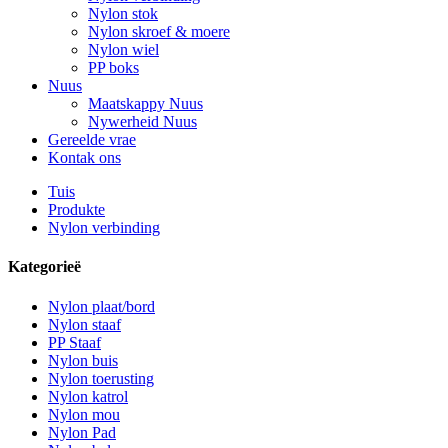
Nylon stok
Nylon skroef & moere
Nylon wiel
PP boks
Nuus
Maatskappy Nuus
Nywerheid Nuus
Gereelde vrae
Kontak ons
Tuis
Produkte
Nylon verbinding
Kategorieë
Nylon plaat/bord
Nylon staaf
PP Staaf
Nylon buis
Nylon toerusting
Nylon katrol
Nylon mou
Nylon Pad