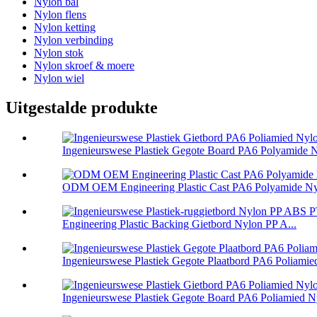
Nylon bal
Nylon flens
Nylon ketting
Nylon verbinding
Nylon stok
Nylon skroef & moere
Nylon wiel
Uitgestalde produkte
Ingenieurswese Plastiek Gegote Board PA6 Polyamide Ny
ODM OEM Engineering Plastic Cast PA6 Polyamide Nyl
Engineering Plastic Backing Gietbord Nylon PP A...
Ingenieurswese Plastiek Gegote Plaatbord PA6 Poliamied
Ingenieurswese Plastiek Gegote Board PA6 Poliamied Ny