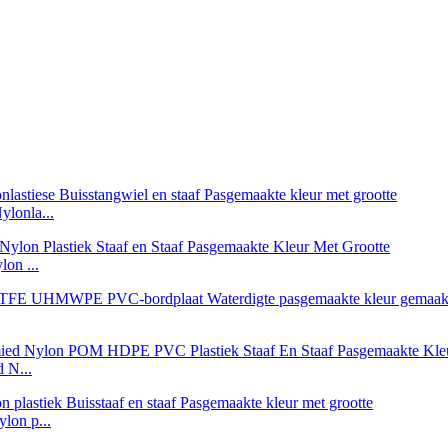
lonla...
on ...
 N...
lon p...