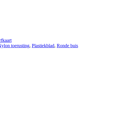
fkaart
ylon toerusting
,
Plastiekblad
,
Ronde buis