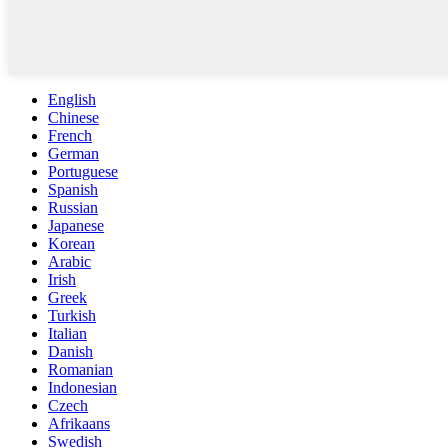
English
Chinese
French
German
Portuguese
Spanish
Russian
Japanese
Korean
Arabic
Irish
Greek
Turkish
Italian
Danish
Romanian
Indonesian
Czech
Afrikaans
Swedish