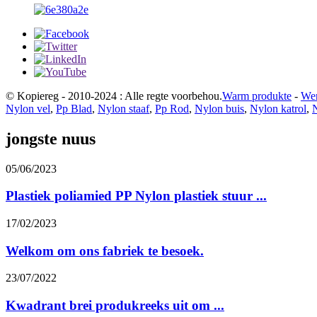
© Kopiereg - 2010-2024 : Alle regte voorbehou.
Warm produkte
-
Wer
Nylon vel
,
Pp Blad
,
Nylon staaf
,
Pp Rod
,
Nylon buis
,
Nylon katrol
,
N
jongste nuus
05/06/2023
Plastiek poliamied PP Nylon plastiek stuur ...
17/02/2023
Welkom om ons fabriek te besoek.
23/07/2022
Kwadrant brei produkreeks uit om ...