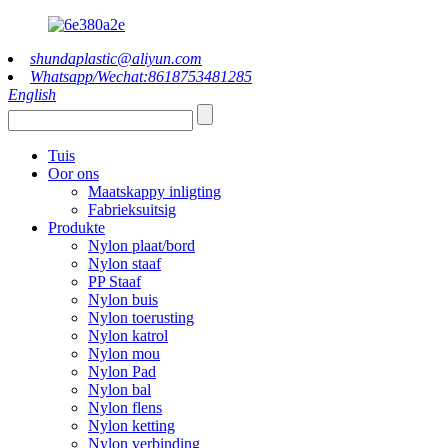
shundaplastic@aliyun.com
Whatsapp/Wechat:8618753481285
English
Tuis
Oor ons
Maatskappy inligting
Fabrieksuitsig
Produkte
Nylon plaat/bord
Nylon staaf
PP Staaf
Nylon buis
Nylon toerusting
Nylon katrol
Nylon mou
Nylon Pad
Nylon bal
Nylon flens
Nylon ketting
Nylon verbinding