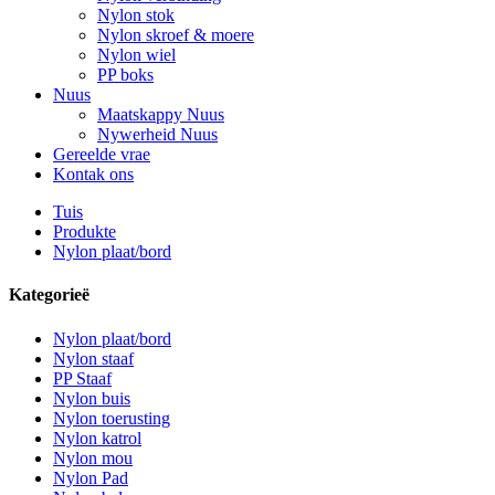
Nylon stok
Nylon skroef & moere
Nylon wiel
PP boks
Nuus
Maatskappy Nuus
Nywerheid Nuus
Gereelde vrae
Kontak ons
Tuis
Produkte
Nylon plaat/bord
Kategorieë
Nylon plaat/bord
Nylon staaf
PP Staaf
Nylon buis
Nylon toerusting
Nylon katrol
Nylon mou
Nylon Pad