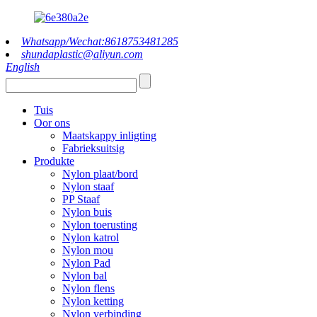
Whatsapp/Wechat:8618753481285
shundaplastic@aliyun.com
English
Tuis
Oor ons
Maatskappy inligting
Fabrieksuitsig
Produkte
Nylon plaat/bord
Nylon staaf
PP Staaf
Nylon buis
Nylon toerusting
Nylon katrol
Nylon mou
Nylon Pad
Nylon bal
Nylon flens
Nylon ketting
Nylon verbinding