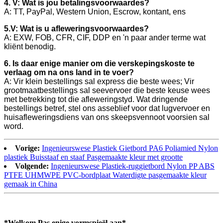
4. V: Wat is jou betalingsvoorwaardes?
A: TT, PayPal, Western Union, Escrow, kontant, ens
5.V: Wat is u afleweringsvoorwaardes?
A: EXW, FOB, CFR, CIF, DDP en 'n paar ander terme wat
kliënt benodig.
6. Is daar enige manier om die verskepingskoste te
verlaag om na ons land in te voer?
A: Vir klein bestellings sal express die beste wees; Vir
grootmaatbestellings sal seevervoer die beste keuse wees
met betrekking tot die afleweringstyd. Wat dringende
bestellings betref, stel ons asseblief voor dat lugvervoer en
huisafleweringsdiens van ons skeepsvennoot voorsien sal
word.
Vorige:
Ingenieurswese Plastiek Gietbord PA6 Poliamied Nylon
plastiek Buisstaaf en staaf Pasgemaakte kleur met grootte
Volgende:
Ingenieurswese Plastiek-ruggietbord Nylon PP ABS
PTFE UHMWPE PVC-bordplaat Waterdigte pasgemaakte kleur
gemaak in China
*Welkom Pas enige vormspieël aan*