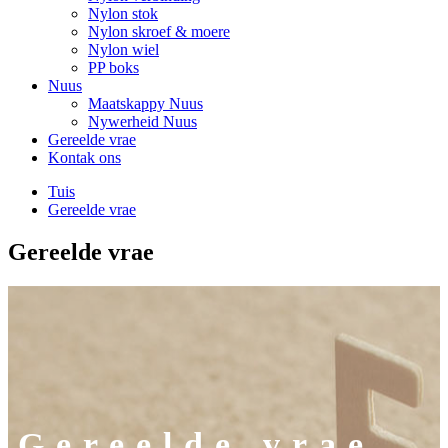
Nylon stok
Nylon skroef & moere
Nylon wiel
PP boks
Nuus
Maatskappy Nuus
Nywerheid Nuus
Gereelde vrae
Kontak ons
Tuis
Gereelde vrae
Gereelde vrae
Gereelde vrae