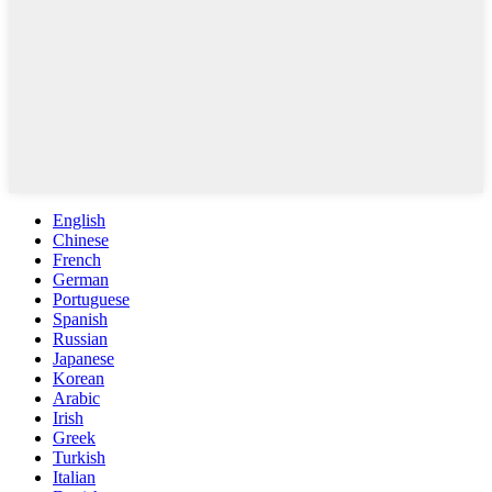
English
Chinese
French
German
Portuguese
Spanish
Russian
Japanese
Korean
Arabic
Irish
Greek
Turkish
Italian