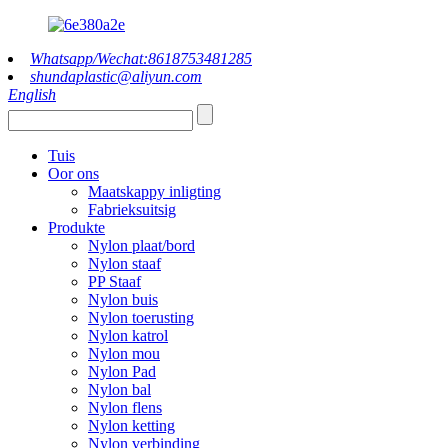
Whatsapp/Wechat:8618753481285
shundaplastic@aliyun.com
English
Tuis
Oor ons
Maatskappy inligting
Fabrieksuitsig
Produkte
Nylon plaat/bord
Nylon staaf
PP Staaf
Nylon buis
Nylon toerusting
Nylon katrol
Nylon mou
Nylon Pad
Nylon bal
Nylon flens
Nylon ketting
Nylon verbinding