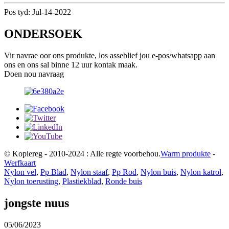
Pos tyd: Jul-14-2022
ONDERSOEK
Vir navrae oor ons produkte, los asseblief jou e-pos/whatsapp aan
ons en ons sal binne 12 uur kontak maak.
Doen nou navraag
© Kopiereg - 2010-2024 : Alle regte voorbehou.
Warm produkte
-
Werfkaart
Nylon vel
,
Pp Blad
,
Nylon staaf
,
Pp Rod
,
Nylon buis
,
Nylon katrol
,
Nylon toerusting
,
Plastiekblad
,
Ronde buis
jongste nuus
05/06/2023