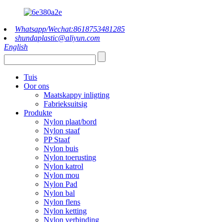
Whatsapp/Wechat:8618753481285
shundaplastic@aliyun.com
English
Tuis
Oor ons
Maatskappy inligting
Fabrieksuitsig
Produkte
Nylon plaat/bord
Nylon staaf
PP Staaf
Nylon buis
Nylon toerusting
Nylon katrol
Nylon mou
Nylon Pad
Nylon bal
Nylon flens
Nylon ketting
Nylon verbinding