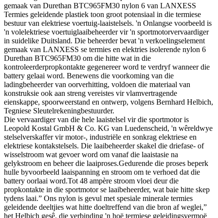
gemaak van Durethan BTC965FM30 nylon 6 van LANXESS
Termies geleidende plastiek toon groot potensiaal in die termiese
bestuur van elektriese voertuig-laaistelsels. 'n Onlangse voorbeeld is
'n volelektriese voertuiglaaibeheerder vir 'n sportmotorvervaardiger
in suidelike Duitsland. Die beheerder bevat 'n verkoelingselement
gemaak van LANXESS se termies en elektries isolerende nylon 6
Durethan BTC965FM30 om die hitte wat in die
kontroleerderpropkontakte gegenereer word te verdryf wanneer die
battery gelaai word. Benewens die voorkoming van die
ladingbeheerder van oorverhitting, voldoen die materiaal van
konstruksie ook aan streng vereistes vir vlamvertragende
eienskappe, spoorweerstand en ontwerp, volgens Bernhard Helbich,
Tegniese Sleutelrekeningbestuurder.
Die vervaardiger van die hele laaistelsel vir die sportmotor is
Leopold Kostal GmbH & Co. KG van Luedenscheid, 'n wêreldwye
stelselverskaffer vir motor-, industriële en sonkrag elektriese en
elektriese kontakstelsels. Die laaibeheerder skakel die driefase- of
wisselstroom wat gevoer word om vanaf die laaistasie na
gelykstroom en beheer die laaiproses.Gedurende die proses beperk
hulle byvoorbeeld laaispanning en stroom om te verhoed dat die
battery oorlaai word.Tot 48 ampère stroom vloei deur die
propkontakte in die sportmotor se laaibeheerder, wat baie hitte skep
tydens laai.” Ons nylon is gevul met spesiale minerale termies
geleidende deeltjies wat hitte doeltreffend van die bron af weglei,”
het Helbich gesê. die verbinding 'n hoë termiese geleidingsvermoë