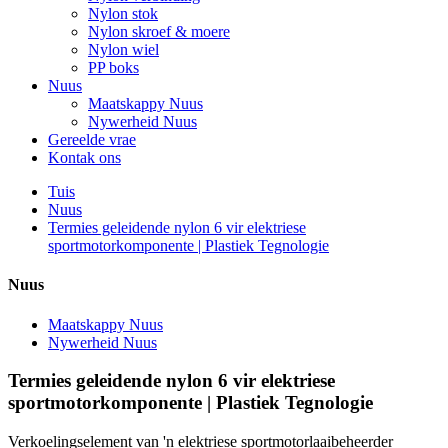
Nylon stok
Nylon skroef & moere
Nylon wiel
PP boks
Nuus
Maatskappy Nuus
Nywerheid Nuus
Gereelde vrae
Kontak ons
Tuis
Nuus
Termies geleidende nylon 6 vir elektriese
sportmotorkomponente | Plastiek Tegnologie
Nuus
Maatskappy Nuus
Nywerheid Nuus
Termies geleidende nylon 6 vir elektriese
sportmotorkomponente | Plastiek Tegnologie
Verkoelingselement van 'n elektriese sportmotorlaaibeheerder