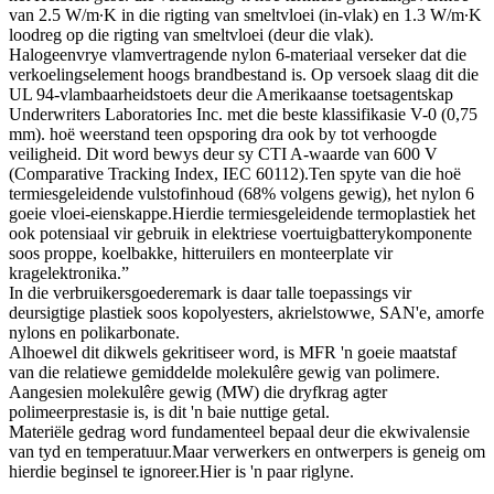
van 2.5 W/m∙K in die rigting van smeltvloei (in-vlak) en 1.3 W/m∙K
loodreg op die rigting van smeltvloei (deur die vlak).
Halogeenvrye vlamvertragende nylon 6-materiaal verseker dat die
verkoelingselement hoogs brandbestand is. Op versoek slaag dit die
UL 94-vlambaarheidstoets deur die Amerikaanse toetsagentskap
Underwriters Laboratories Inc. met die beste klassifikasie V-0 (0,75
mm). hoë weerstand teen opsporing dra ook by tot verhoogde
veiligheid. Dit word bewys deur sy CTI A-waarde van 600 V
(Comparative Tracking Index, IEC 60112).Ten spyte van die hoë
termiesgeleidende vulstofinhoud (68% volgens gewig), het nylon 6
goeie vloei-eienskappe.Hierdie termiesgeleidende termoplastiek het
ook potensiaal vir gebruik in elektriese voertuigbatterykomponente
soos proppe, koelbakke, hitteruilers en monteerplate vir
kragelektronika.”
In die verbruikersgoederemark is daar talle toepassings vir
deursigtige plastiek soos kopolyesters, akrielstowwe, SAN'e, amorfe
nylons en polikarbonate.
Alhoewel dit dikwels gekritiseer word, is MFR 'n goeie maatstaf
van die relatiewe gemiddelde molekulêre gewig van polimere.
Aangesien molekulêre gewig (MW) die dryfkrag agter
polimeerprestasie is, is dit 'n baie nuttige getal.
Materiële gedrag word fundamenteel bepaal deur die ekwivalensie
van tyd en temperatuur.Maar verwerkers en ontwerpers is geneig om
hierdie beginsel te ignoreer.Hier is 'n paar riglyne.