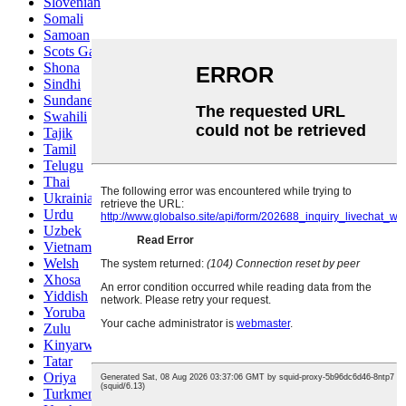
Slovenian
Somali
Samoan
Scots Gaelic
Shona
Sindhi
Sundanese
Swahili
Tajik
Tamil
Telugu
Thai
Ukrainian
Urdu
Uzbek
Vietnamese
Welsh
Xhosa
Yiddish
Yoruba
Zulu
Kinyarwanda
Tatar
Oriya
Turkmen